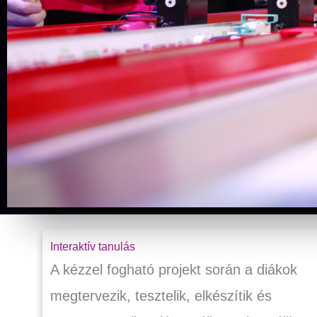
Interaktív tanulás
A kézzel fogható projekt során a diákok
megtervezik, tesztelik, elkészítik és