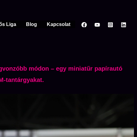
ős Liga
Blog
Kapcsolat
legvonzóbb módon – egy miniatűr papírautó
M-tantárgyakat.