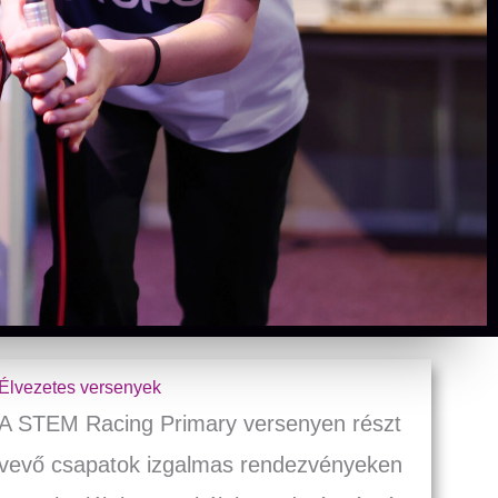
Élvezetes versenyek
A STEM Racing Primary versenyen részt
vevő csapatok izgalmas rendezvényeken