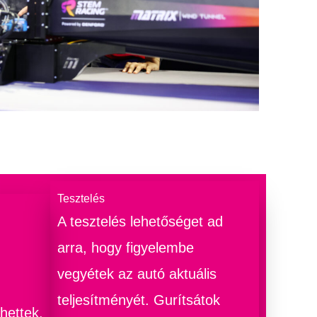
Tesztelés
A tesztelés lehetőséget ad
arra, hogy figyelembe
vegyétek az autó aktuális
teljesítményét. Gurítsátok
hettek.