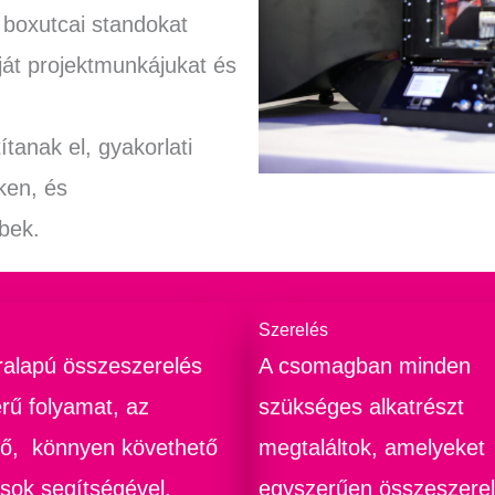
 boxutcai standokat
ját projektmunkájukat és
tanak el, gyakorlati
ken, és
bek.
Szerelés
ralapú összeszerelés
A csomagban minden
rű folyamat, az
szükséges alkatrészt
tő, könnyen követhető
megtaláltok, amelyeket
ások segítségével.
egyszerűen összeszerel