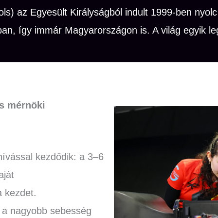
) az Egyesült Királyságból indult 1999-ben nyolc 
an, így immár Magyarországon is. A világ egyik l
és mérnöki
ívással kezdődik: a 3–6
aját
 kezdet.
et a nagyobb sebesség