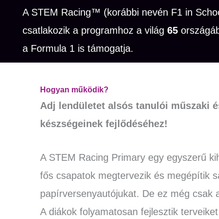
A STEM Racing™ (korábbi nevén F1 in Schools
csatlakozik a programhoz a világ
65
országáb
a Formula 1 is támogatja.
Hogyan működik?
Adj lendületet alsós tanulói műszaki 
készségeinek fejlődéséhez!
A STEM Racing Primary egy egyszerű kih
fős csapatok megtervezik és megépítik s
papírversenyautójukat. De ez még csak a
A diákok folyamatosan fejlesztik terveik