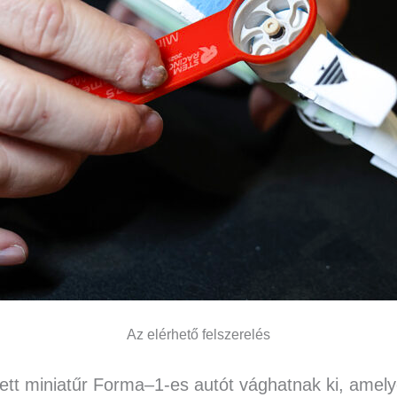
Az elérhető felszerelés
zett miniatűr Forma–1-es autót vághatnak ki, amel