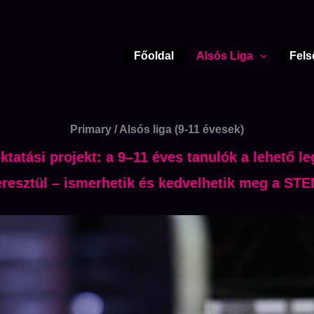
Főoldal
Alsós Liga
Fels
Primary / Alsós liga (9-11 évesek)
tatási projekt: a 9–11 éves tanulók a lehető 
eresztül – ismerhetik és kedvelhetik meg a STE