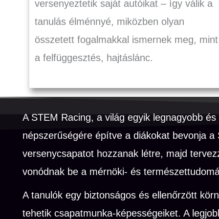
versenyeztetik saját autóikat – így válik a
tanulás élménnyé, miközben olyan
összetett fogalmakkal ismernek meg, mint
a felfüggesztés, hajtáslánc.
A STEM Racing, a világ egyik legnagyobb és 
népszerűségére építve a diákokat bevonja a S
versenycsapatot hozzanak létre, majd tervez
vonódnak be a mérnöki- és természettudomán
A tanulók egy biztonságos és ellenőrzött k
tehetik csapatmunka-képességeiket. A legjob