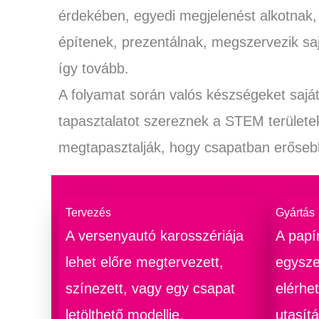
érdekében, egyedi megjelenést alkotnak,
építenek, prezentálnak, megszervezik sa
így tovább.
A folyamat során valós készségeket sajátí
tapasztalatot szereznek a STEM területe
megtapasztalják, hogy csapatban erőseb
Tervezés
Gyártás
A versenyautó karosszériája
A papí
lehet előre megtervezett,
egysze
színezett, vagy egy csapat
elérhe
letölthető modellje.
utasít