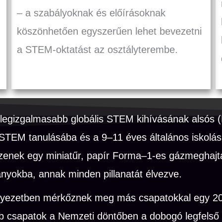
– a szabályoknak és előírásoknak
köszönhetően egyszerűen lehet bevezetni
a STEM-oktatást az osztályterembe.
legizgalmasabb globális STEM kihívásának alsós (
TEM tanulásába és a 9–11 éves általános iskolás t
zenek egy miniatűr, papír Forma–1-es gázmeghajtás
yokba, annak minden pillanatát élvezve.
örnyezetben mérkőznek meg más csapatokkal egy 20
b csapatok a Nemzeti döntőben a dobogó legfelső f