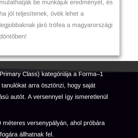
mutathatják be munkájuk eredményét, és
ha jól teljesítenek, övék lehet a
legjobbaknak járó trófea a magyarországi
döntőben!
Primary Class) kategóriája a Forma–1
anulókat arra ösztönzi, hogy saját
ú autót. A versennyel így ismeretlenül
 méteres versenypályán, ahol próbára
ogára állhatnak fel.