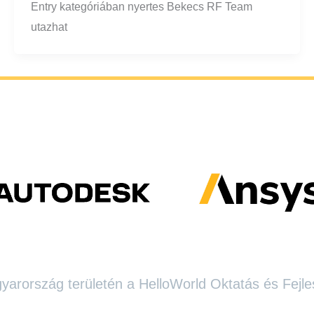
Entry kategóriában nyertes Bekecs RF Team
utazhat
arország területén a HelloWorld Oktatás és Fejle