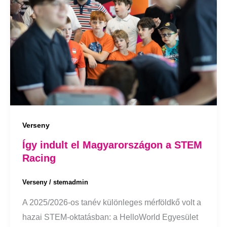
Verseny
Így indult el Magyarországon a STEM
Racing
Verseny
/
stemadmin
A 2025/2026-os tanév különleges mérföldkő volt a
hazai STEM-oktatásban: a HelloWorld Egyesület