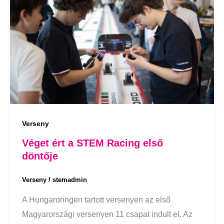
Verseny
Véget ért a STEM Racing első
döntője
Verseny
/
stemadmin
A Hungaroringen tartott versenyen az első
Magyarországi versenyen 11 csapat indult el. Az