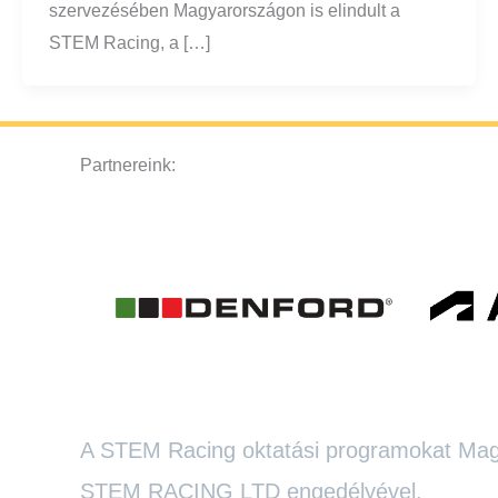
szervezésében Magyarországon is elindult a
STEM Racing, a […]
Partnereink:
A STEM Racing oktatási programokat Magy
STEM RACING LTD engedélyével.