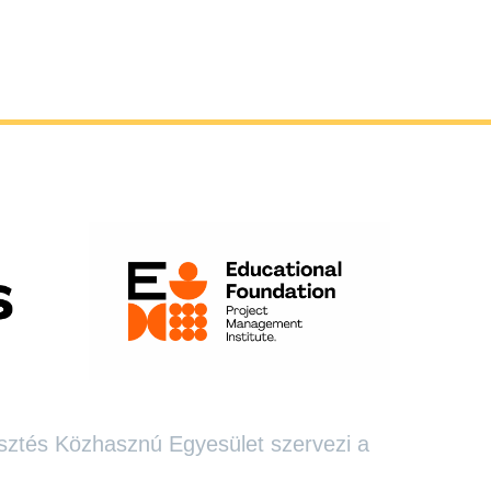
sztés Közhasznú Egyesület szervezi a